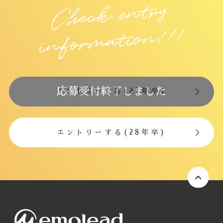
Chec
k e
ntry
i
nfor
m
atio
n!!!
応募受付終了しました
エントリーする(27年卒)
エントリーする(28年卒)