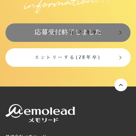
n!!!
応募受付終了しました
エントリーする(27年卒)
エントリーする(28年卒)