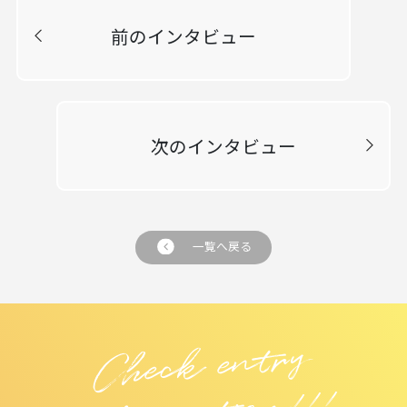
前のインタビュー
次のインタビュー
一覧へ戻る
Chec
k e
ntry
i
nfor
m
atio