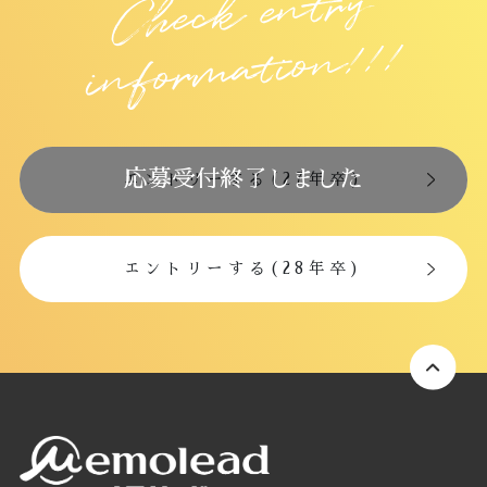
Chec
k e
ntry
i
nfor
m
atio
n!!!
応募受付終了しました
エントリーする(27年卒)
エントリーする(28年卒)