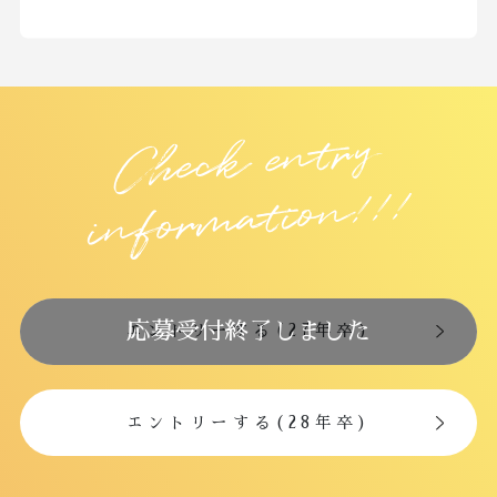
Chec
k e
ntry
i
nfor
m
atio
n!!!
応募受付終了しました
エントリーする(27年卒)
エントリーする(28年卒)