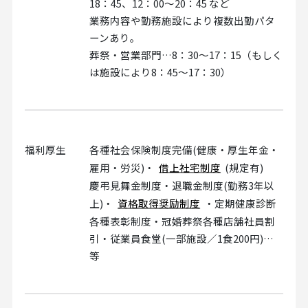
18：45、12：00～20：45 など
業務内容や勤務施設により複数出勤パタ
ーンあり。
葬祭・営業部門…8：30～17：15（もしく
は施設により8：45～17：30）
福利厚生
各種社会保険制度完備(健康・厚生年金・
雇用・労災)・
借上社宅制度
(規定有)
慶弔見舞金制度・退職金制度(勤務3年以
上)・
資格取得奨励制度
・定期健康診断
各種表彰制度・冠婚葬祭各種店舗社員割
引・従業員食堂(一部施設／1食200円)…
等