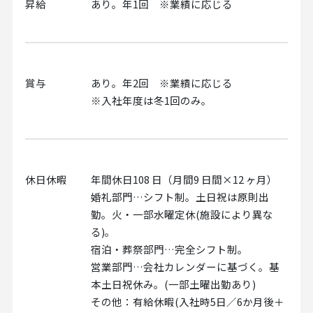
昇給
あり。年1回 ※業績に応じる
賞与
あり。年2回 ※業績に応じる
※入社年度は冬1回のみ。
休日休暇
年間休日108 日（月間9 日間×12 ヶ月）
婚礼部門…シフト制。土日祝は原則出
勤。火・一部水曜定休(施設により異な
る)。
宿泊・葬祭部門…完全シフト制。
営業部門…会社カレンダーに基づく。基
本土日祝休み。(一部土曜出勤あり)
その他：有給休暇(入社時5日／6か月後＋