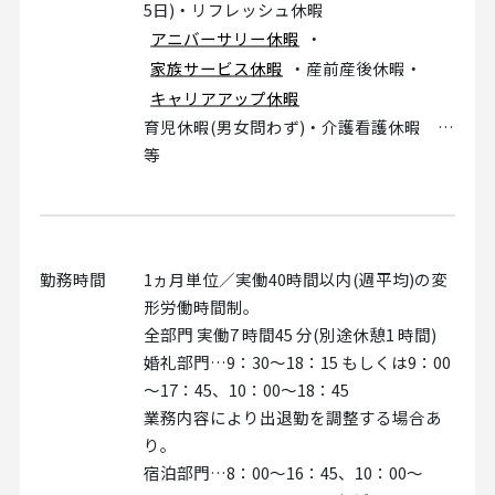
5日)・リフレッシュ休暇
アニバーサリー休暇
・
家族サービス休暇
・産前産後休暇・
キャリアアップ休暇
育児休暇(男女問わず)・介護看護休暇 …
等
勤務時間
1ヵ月単位／実働40時間以内(週平均)の変
形労働時間制。
全部門 実働7 時間45 分(別途休憩1 時間)
婚礼部門…9：30～18：15 もしくは9：00
～17：45、10：00～18：45
業務内容により出退勤を調整する場合あ
り。
宿泊部門…8：00～16：45、10：00～